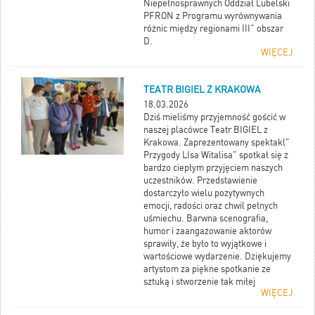
Niepełnosprawnych Oddział Lubelski
PFRON z Programu wyrównywania
różnic między regionami III" obszar
D.
WIĘCEJ
Dofinansowanie to jest w kwocie 151
000,000 zł. Środki pozostałe to wkład
Miasto Stoczek Łukowski, Gmina
TEATR BIGIEL Z KRAKOWA
Stanin, Gmina Wola Mysłowska oraz
Gmina Borowie.
18.03.2026
Dziękujemy wszystkim za wsparcie i
Dziś mieliśmy przyjemność gościć w
obecność, życzliwość i wspólne
naszej placówce Teatr BIGIEL z
świętowanie tego ważnego momentu!
Krakowa. Zaprezentowany spektakl"
Niech nowy bus służy bezpiecznie i
Przygody LIsa Witalisa" spotkał się z
jak najdłużej naszym uczestnikom!
bardzo ciepłym przyjęciem naszych
uczestników. Przedstawienie
dostarczyło wielu pozytywnych
emocji, radości oraz chwil pełnych
uśmiechu. Barwna scenografia,
humor i zaangażowanie aktorów
sprawiły, że było to wyjątkowe i
wartościowe wydarzenie. Dziękujemy
artystom za piękne spotkanie ze
sztuką i stworzenie tak miłej
WIĘCEJ
atmosfery. Cieszymy się, że
mogliśmy wspólnie przeżyć te chwile.