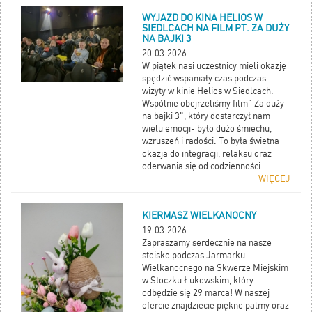
WYJAZD DO KINA HELIOS W
SIEDLCACH NA FILM PT. ZA DUŻY
NA BAJKI 3
20.03.2026
W piątek nasi uczestnicy mieli okazję
spędzić wspaniały czas podczas
wizyty w kinie Helios w Siedlcach.
Wspólnie obejrzeliśmy film" Za duży
na bajki 3", który dostarczył nam
wielu emocji- było dużo śmiechu,
wzruszeń i radości. To była świetna
okazja do integracji, relaksu oraz
oderwania się od codzienności.
WIĘCEJ
KIERMASZ WIELKANOCNY
19.03.2026
Zapraszamy serdecznie na nasze
stoisko podczas Jarmarku
Wielkanocnego na Skwerze Miejskim
w Stoczku Łukowskim, który
odbędzie się 29 marca! W naszej
ofercie znajdziecie piękne palmy oraz