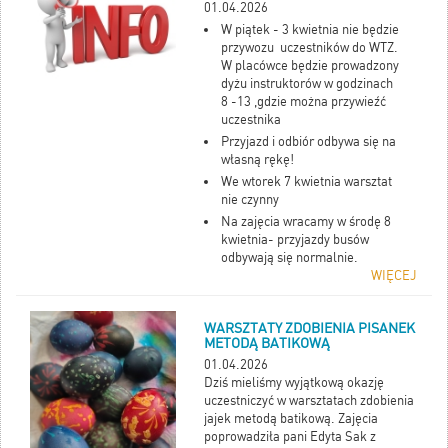
01.04.2026
W piątek - 3 kwietnia nie będzie
przywozu uczestników do WTZ.
W placówce będzie prowadzony
dyżu instruktorów w godzinach
8 -13 ,gdzie można przywieźć
uczestnika
Przyjazd i odbiór odbywa się na
własną rękę!
We wtorek 7 kwietnia warsztat
nie czynny
Na zajęcia wracamy w środę 8
kwietnia- przyjazdy busów
odbywają się normalnie.
WIĘCEJ
WARSZTATY ZDOBIENIA PISANEK
METODĄ BATIKOWĄ
01.04.2026
Dziś mieliśmy wyjątkową okazję
uczestniczyć w warsztatach zdobienia
jajek metodą batikową. Zajęcia
poprowadziła pani Edyta Sak z