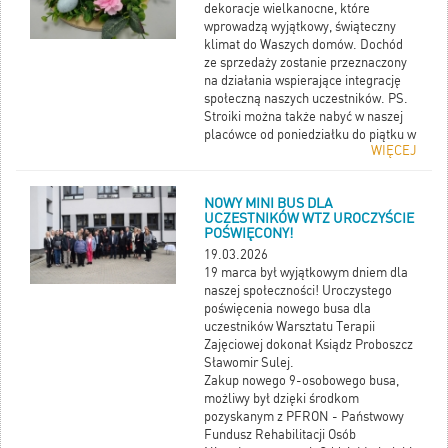
dekoracje wielkanocne, które
wprowadzą wyjątkowy, świąteczny
klimat do Waszych domów. Dochód
ze sprzedaży zostanie przeznaczony
na działania wspierające integrację
społeczną naszych uczestników. PS.
Stroiki można także nabyć w naszej
placówce od poniedziałku do piątku w
WIĘCEJ
godzinach 8.00- 15.30. Zapraszamy!
NOWY MINI BUS DLA
UCZESTNIKÓW WTZ UROCZYŚCIE
POŚWIĘCONY!
19.03.2026
19 marca był wyjątkowym dniem dla
naszej społeczności! Uroczystego
poświęcenia nowego busa dla
uczestników Warsztatu Terapii
Zajęciowej dokonał Ksiądz Proboszcz
Sławomir Sulej.
Zakup nowego 9-osobowego busa,
możliwy był dzięki środkom
pozyskanym z PFRON - Państwowy
Fundusz Rehabilitacji Osób