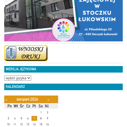
WERSJA JĘZYKOWA
KALENDARZ
sierpień 2026
«
»
Pn
Wt
Śr
Cz
Pt
So
Ni
1
2
3
4
5
6
7
8
9
10
11
12
13
14
15
16