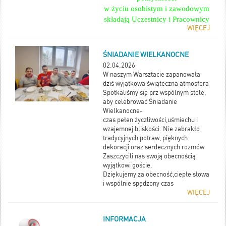
w życiu osobistym i zawodowym
składają Uczestnicy i Pracownicy
WIĘCEJ
Warsztatu Terapii Zajęciowej
w Stoczku Łukowskim
ŚNIADANIE WIELKANOCNE
02.04.2026
W naszym Warsztacie zapanowała
dziś wyjątkowa świąteczna atmosfera
Spotkaliśmy się prz wspólnym stole,
aby celebrować Śniadanie
Wielkanocne-
czas pełen życzliwości,uśmiechu i
wzajemnej bliskości. Nie zabrakło
tradycyjnych potraw, pięknych
dekoracji oraz serdecznych rozmów
Zaszczycili nas swoją obecnością
wyjątkowi goście.
Dziękujemy za obecność,ciepłe słowa
i wspólnie spędzony czas
WIĘCEJ
INFORMACJA