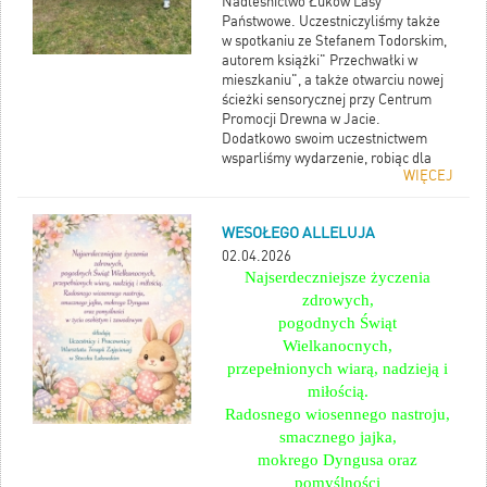
Nadleśnictwo Łuków Lasy
Państwowe. Uczestniczyliśmy także
w spotkaniu ze Stefanem Todorskim,
autorem książki" Przechwałki w
mieszkaniu", a także otwarciu nowej
ścieżki sensorycznej przy Centrum
Promocji Drewna w Jacie.
Dodatkowo swoim uczestnictwem
wsparliśmy wydarzenie, robiąc dla
WIĘCEJ
wszystkich obecnych, niebieską watę
cukrową. Cieszymy się, że mogliśmy
wesprzeć i być, w tym dniu z ludźmi o
WESOŁEGO ALLELUJA
" niebieskich serduszkach"
02.04.2026
Najserdeczniejsze życzenia
zdrowych,
pogodnych Świąt
Wielkanocnych,
przepełnionych wiarą, nadzieją i
miłością.
Radosnego wiosennego nastroju,
smacznego jajka,
mokrego Dyngusa oraz
pomyślności