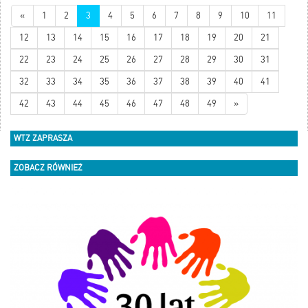
«
1
2
3
4
5
6
7
8
9
10
11
12
13
14
15
16
17
18
19
20
21
22
23
24
25
26
27
28
29
30
31
32
33
34
35
36
37
38
39
40
41
42
43
44
45
46
47
48
49
»
WTZ ZAPRASZA
ZOBACZ RÓWNIEŻ