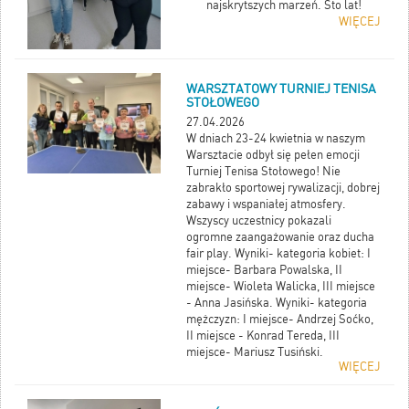
najskrytszych marzeń. Sto lat!
WIĘCEJ
WARSZTATOWY TURNIEJ TENISA
STOŁOWEGO
27.04.2026
W dniach 23-24 kwietnia w naszym
Warsztacie odbył się pełen emocji
Turniej Tenisa Stołowego! Nie
zabrakło sportowej rywalizacji, dobrej
zabawy i wspaniałej atmosfery.
Wszyscy uczestnicy pokazali
ogromne zaangażowanie oraz ducha
fair play. Wyniki- kategoria kobiet: I
miejsce- Barbara Powalska, II
miejsce- Wioleta Walicka, III miejsce
- Anna Jasińska. Wyniki- kategoria
mężczyzn: I miejsce- Andrzej Soćko,
II miejsce - Konrad Tereda, III
miejsce- Mariusz Tusiński.
WIĘCEJ
Gratulujemy wszystkim zawodnikom!