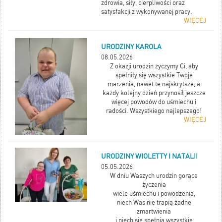
zdrowia, siły, cierpliwości oraz
satysfakcji z wykonywanej pracy.
WIĘCEJ
URODZINY KAROLA
08.05.2026
Z okazji urodzin życzymy Ci, aby
spełniły się wszystkie Twoje
marzenia, nawet te najskrytsze, a
każdy kolejny dzień przynosił jeszcze
więcej powodów do uśmiechu i
radości. Wszystkiego najlepszego!
WIĘCEJ
URODZINY WIOLETTY I NATALII
05.05.2026
W dniu Waszych urodzin gorące
życzenia
wiele uśmiechu i powodzenia,
niech Was nie trapią żadne
zmartwienia
i niech się spełnią wszystkie