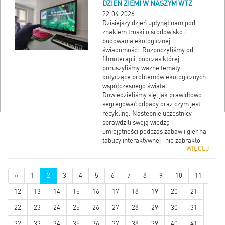
DZIEŃ ZIEMI W NASZYM WTZ
22.04.2026
Dzisiejszy dzień upłynął nam pod
znakiem troski o środowisko i
budowania ekologicznej
świadomości. Rozpoczęliśmy od
filmoterapii, podczas której
poruszyliśmy ważne tematy
dotyczące problemów ekologicznych
współczesnego świata.
Dowiedzieliśmy się, jak prawidłowo
segregować odpady oraz czym jest
recykling. Następnie uczestnicy
sprawdzili swoją wiedzę i
umiejętności podczas zabaw i gier na
tablicy interaktywnej- nie zabrakło
WIĘCEJ
quizów, krzyżówek i memory.
Kolejnym punktem była wspólna
zabawa w segregowanie odpadów-
«
1
2
3
4
5
6
7
8
9
10
11
przy pomocy patyczków z obrazkami
dopasowywaliśmy je do odpowiednich
12
13
14
15
16
17
18
19
20
21
koszy. Było dużo śmiechu, ale i
nauki. Na zakończenie zasialiśmy
22
23
24
25
26
27
28
29
30
31
pod budynkiem naszego WTZ kwietną
łąkę miododajną, która w przyszłości
32
33
34
35
36
37
38
39
40
41