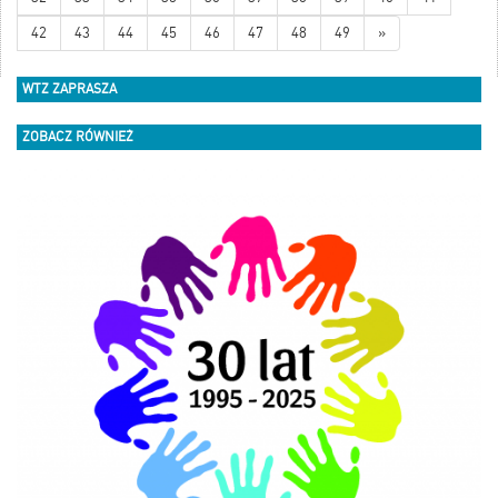
będzie cieszyć oko i wspierać owady
42
43
44
45
46
zapylające.
47
48
49
»
WTZ ZAPRASZA
ZOBACZ RÓWNIEŻ