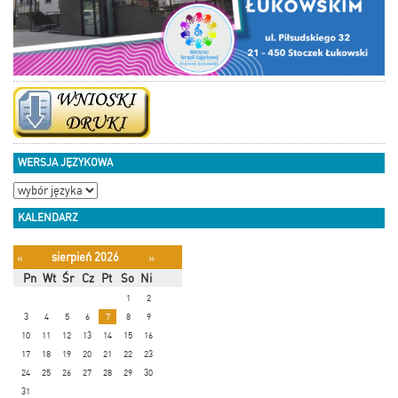
WERSJA JĘZYKOWA
KALENDARZ
sierpień 2026
«
»
Pn
Wt
Śr
Cz
Pt
So
Ni
1
2
3
4
5
6
7
8
9
10
11
12
13
14
15
16
17
18
19
20
21
22
23
24
25
26
27
28
29
30
31